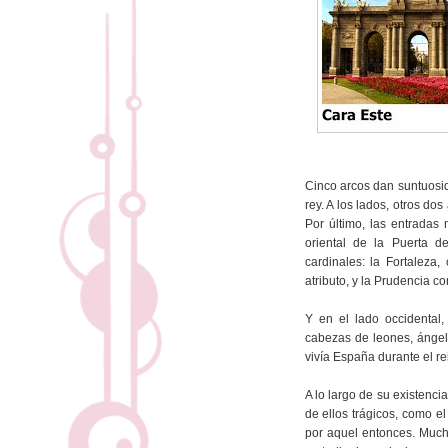
Cinco arcos dan suntuosida
rey. A los lados, otros d
Por último, las entradas
oriental de la Puerta d
cardinales: la Fortaleza,
atributo, y la Prudencia co
Y en el lado occidental,
cabezas de leones, ángel
vivía España durante el re
A lo largo de su existenc
de ellos trágicos, como e
por aquel entonces. Much