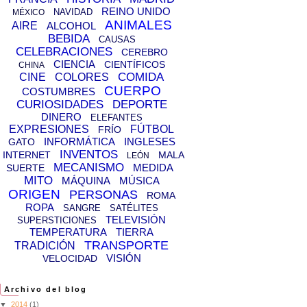
REINO UNIDO
NAVIDAD
MÉXICO
ANIMALES
AIRE
ALCOHOL
BEBIDA
CAUSAS
CELEBRACIONES
CEREBRO
CIENCIA
CIENTÍFICOS
CHINA
COMIDA
CINE
COLORES
CUERPO
COSTUMBRES
CURIOSIDADES
DEPORTE
DINERO
ELEFANTES
EXPRESIONES
FÚTBOL
FRÍO
INFORMÁTICA
INGLESES
GATO
INVENTOS
INTERNET
MALA
LEÓN
MECANISMO
MEDIDA
SUERTE
MITO
MÁQUINA
MÚSICA
ORIGEN
PERSONAS
ROMA
ROPA
SANGRE
SATÉLITES
TELEVISIÓN
SUPERSTICIONES
TEMPERATURA
TIERRA
TRANSPORTE
TRADICIÓN
VISIÓN
VELOCIDAD
Archivo del blog
▼
2014
(1)