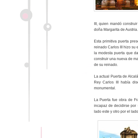
III, quien mandó constru
doña Margarita de Austria
Esta primitiva puerta pre
reinado Carlos III hizo s
la modesta puerta que da
construir una nueva de m
de su reinado.
La actual Puerta de Alca
Rey Carlos III había di
monumental.
La Puerta fue obra de Fr
incapaz de decidirse por 
lado este y otro por el lad