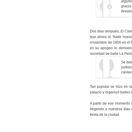
alguno
gracia
llevan
Dos días después,
El Cla
que ahora al “baile nuevo
noviembre de 1850 en el P
en su apogeo lo demuestr
sociedad de baile La Per
Se bai
polkas
cantar
Tan popular se hizo en l
palacio y organizó bailes 
A partir de ese momento s
llegando a nuestros días
fiesta de la ciudad.