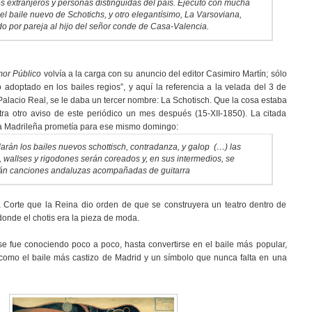
s extranjeros y personas distinguidas del país. Ejecutó con mucha
 el baile nuevo de Schotichs, y otro elegantísimo, La Varsoviana,
do por pareja al hijo del señor conde de Casa-Valencia.
mor Público
volvía a la carga con su anuncio del editor Casimiro Martín; sólo
 adoptado en los bailes regios”, y aquí la referencia a la velada del 3 de
alacio Real, se le daba un tercer nombre: La Schotisch. Que la cosa estaba
a otro aviso de este periódico un mes después (15-XII-1850). La citada
la Madrileña prometía para ese mismo domingo:
larán los bailes nuevos schottisch, contradanza, y galop (…) las
, wallses y rigodones serán coreados y, en sus intermedios, se
án canciones andaluzas acompañadas de guitarra
a Corte que la Reina dio orden de que se construyera un teatro dentro de
donde el chotis era la pieza de moda.
e fue conociendo poco a poco, hasta convertirse en el baile más popular,
 como el baile más castizo de Madrid y un símbolo que nunca falta en una