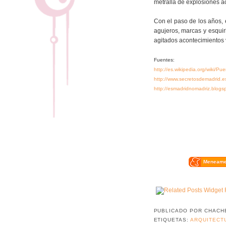
metralla de explosiones ac
Con el paso de los años, 
agujeros, marcas y esqui
agitados acontecimientos v
Fuentes:
http://es.wikipedia.org/wiki/
http://www.secretosdemadrid.es
http://esmadridnomadriz.blogsp
Meneam
PUBLICADO POR
CHACH
ETIQUETAS:
ARQUITECT