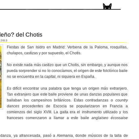
leño? del Chotis
 2013
Fiestas de San Isidro en Madrid: Verbena de la Paloma, rosquillas,
chulapos, castizas y por supuesto, el Chotis.
No existe nada más castizo que un Chotis, sin embargo, y aunque nos
pueda sorprender si no lo conocíamos, el origen de este folclórico baile
no se encuentra en la capital, ni siquiera en España.
Es difícil encontrar una palabra que tenga un origen más extranjero.
Tan extranjero que este baile proviene de unas danzas populares que
bailaban los campesinos británicos. Estas contradanzas o
country
dances
procedentes de Escocia se popularizaron en Francia a
comienzos del siglo XVIII. La gaita era el instrumento utilizado y los
franceses comenzaron a llamar a este baile
anglaiseo écossaise
 danza, ya afrancesada, pasó a Alemania, donde músicos de la talla de