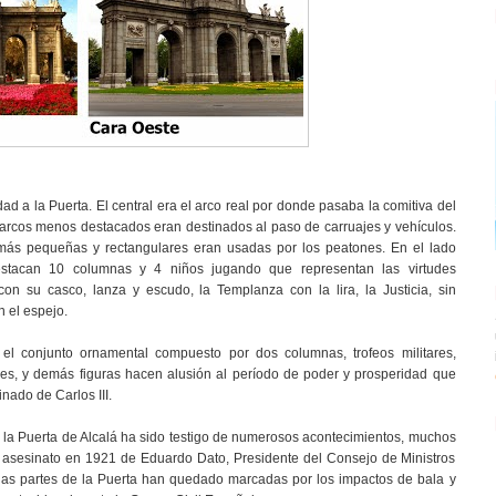
d a la Puerta. El central era el arco real por donde pasaba la comitiva del
os arcos menos destacados eran destinados al paso de carruajes y vehículos.
 más pequeñas y rectangulares eran usadas por los peatones. En el lado
estacan 10 columnas y 4 niños jugando que representan las virtudes
 con su casco, lanza y escudo, la Templanza con la lira, la Justicia, sin
n el espejo.
 el conjunto ornamental compuesto por dos columnas, trofeos militares,
es, y demás figuras hacen alusión al período de poder y prosperidad que
inado de Carlos III.
ia la Puerta de Alcalá ha sido testigo de numerosos acontecimientos, muchos
l asesinato en 1921 de Eduardo Dato, Presidente del Consejo de Ministros
as partes de la Puerta han quedado marcadas por los impactos de bala y