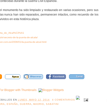
ontecidas durante la Guerra Civil Española .
el monumento ha sido limpiado y restaurado en varias ocasiones, pero sus
rlas nunca han sido reparados, permanecen intactos, como recuerdo de los
ividos en esta histórica plaza.
Puerta_de_Alcal%C3%A1
/el-secreto-de-la-puerta-de-alcala/
ot.com.es/2008/01/la-puerta-de-alcal.html
e
Apezz
Bitacoras
Facebook
Tuenti
EBALLES
EN
LUNES, MAYO 12, 2014
4 COMENTARIOS
URA
,
ESPAÑA
,
GUERRA
,
MADRID
,
SABATINI