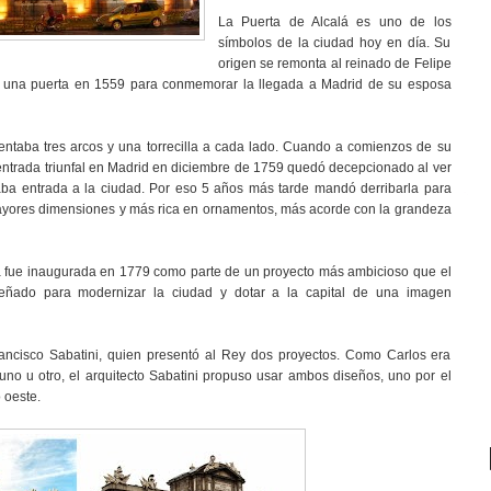
La Puerta de Alcalá es uno de los
símbolos de la ciudad hoy en día. Su
origen se remonta al reinado de Felipe
ir una puerta en 1559 para conmemorar la llegada a Madrid de su esposa
.
sentaba tres arcos y una torrecilla a cada lado. Cuando a comienzos de su
u entrada triunfal en Madrid en diciembre de 1759 quedó decepcionado al ver
ba entrada a la ciudad. Por eso 5 años más tarde mandó derribarla para
ayores dimensiones y más rica en ornamentos, más acorde con la grandeza
lá fue inaugurada en 1779 como parte de un proyecto más ambicioso que el
señado para modernizar la ciudad y dotar a la capital de una imagen
ancisco Sabatini, quien presentó al Rey dos proyectos. Como Carlos era
uno u otro, el arquitecto Sabatini propuso usar ambos diseños, uno por el
o oeste.