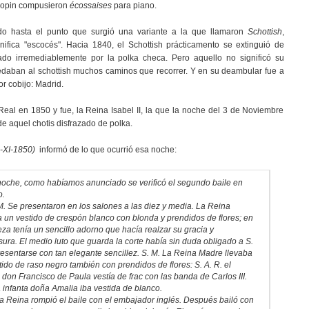
hopin compusieron
écossaises
para piano.
ndo hasta el punto que surgió una variante a la que llamaron
Schottish
,
ifica "escocés". Hacia 1840, el Schottish prácticamento se extinguió de
do irremediablemente por la polka checa. Pero aquello no significó su
daban al schottish muchos caminos que recorrer. Y en su deambular fue a
r cobijo: Madrid.
 Real en 1850 y fue, la Reina Isabel II, la que la noche del 3 de Noviembre
 de aquel chotis disfrazado de polka.
-XI-1850)
informó de lo que ocurrió esa noche:
oche, como habíamos anunciado se verificó el segundo baile en
o.
. Se presentaron en los salones a las diez y media. La Reina
a un vestido de crespón blanco con blonda y prendidos de flores; en
eza tenía un sencillo adorno que hacía realzar su gracia y
ura. El medio luto que guarda la corte había sin duda obligado a S.
resentarse con tan elegante sencillez. S. M. La Reina Madre llevaba
tido de raso negro también con prendidos de flores: S. A. R. el
 don Francisco de Paula vestía de frac con las banda de Carlos III.
a infanta doña Amalia iba vestida de blanco.
la Reina rompió el baile con el embajador inglés. Después bailó con