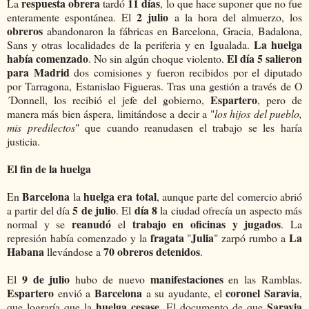
respuesta obrera
11 días
La
tardó
, lo que hace suponer que no fue
2 julio
enteramente espontánea. El
a la hora del almuerzo, los
obreros
abandonaron la fábricas en Barcelona, Gracia, Badalona,
La huelga
Sans y otras localidades de la periferia y en Igualada.
había comenzado
El día 5 salieron
. No sin algún choque violento.
para Madrid
dos comisiones y fueron recibidos por el diputado
por Tarragona, Estanislao Figueras. Tras una gestión a través de O
Espartero
´Donnell, los recibió el jefe del gobierno,
, pero de
manera más bien áspera, limitándose a decir a "
los hijos del pueblo,
mis predilectos
" que cuando reanudasen el trabajo se les haría
justicia.
El fin de la huelga
Barcelona
huelga era total
En
la
, aunque parte del comercio abrió
5 de julio
día 8
a partir del día
. El
la ciudad ofrecía un aspecto más
reanudó
trabajo en oficinas y jugados
normal y se
el
. La
fragata
Julia
La
represión había comenzado y la
"
" zarpó rumbo a
Habana
70 obreros detenidos
llevándose a
.
9 de julio
manifestaciones
El
hubo de nuevo
en las Ramblas.
Espartero
Barcelona
coronel Saravia
envió a
a su ayudante, el
,
huelga cesase
Saravia
que lograría que la
. El documento de que