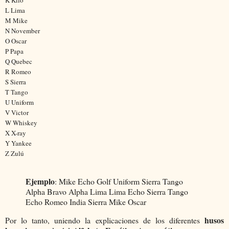
L
Lima
M
Mike
N
November
O
Oscar
P
Papa
Q
Quebec
R
Romeo
S
Sierra
T
Tango
U
Uniform
V
Victor
W
Whiskey
X
X-ray
Y
Yankee
Z
Zulú
Ejemplo
: Mike Echo Golf Uniform Sierra Tango
Alpha Bravo Alpha Lima Lima Echo Sierra Tango
Echo Romeo India Sierra Mike Oscar
husos
Por lo tanto, uniendo la explicaciones de los diferentes