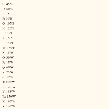
C: 45ºE
D: 60ºE
E: 75ºE
F: 90ºE
G: 105ºE
H: 120ºE
I: 135ºE
K: 150ºE
L: 165ºE
M: 180ºE
N: 15ºW
O: 30ºW
P: 45ºW
Q: 60ºW
R: 75ºW
S: 90ºW
T: 105ºW
U: 120ºW
V: 135ºW
W: 150ºW
X: 165ºW
Y: 180ºW