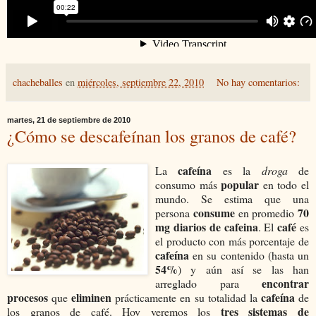
chacheballes
en
miércoles, septiembre 22, 2010
No hay comentarios:
martes, 21 de septiembre de 2010
¿Cómo se descafeínan los granos de café?
cafeína
La
es la
droga
de
popular
consumo más
en todo el
mundo. Se estima que una
consume
70
persona
en promedio
mg diarios de cafeina
café
. El
es
el producto con más porcentaje de
cafeína
en su contenido (hasta un
54%
) y aún así se las han
encontrar
arreglado para
procesos
eliminen
cafeína
que
prácticamente en su totalidad la
de
tres sistemas de
los granos de café. Hoy veremos los