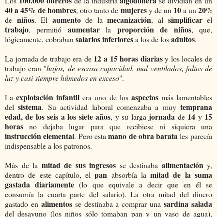
100.000 obreros
algodonera
Los
de la industria
se dividían en un
40 a 45% de hombres
mujeres
10
20
, otro tanto de
y de un
a un
%
niños
aumento
mecanización
simplificar
de
. El
de la
, al
el
trabajo
aumentar
proporción de niños
, permitió
la
, que,
salarios inferiores
adultos
lógicamente, cobraban
a los de los
.
12 a 15 horas diarias
La jornada de trabajo era de
y los locales de
trabajo eran "
bajos, de escasa capacidad, mal ventilados, faltos de
luz y casi siempre húmedos en exceso
".
explotación infantil
aspectos
La
era uno de los
más lamentables
sistema
temprana
del
. Su actividad laboral comenzaba a muy
edad,
de los seis a los siete años
jornada
14
15
, y su larga
de
y
horas
no dejaba lugar para que recibiese ni siquiera una
instrucción elemental
mano de obra barata
. Pero esta
les parecía
indispensable a los patronos.
mitad de sus ingresos
alimentación
Más de la
se destinaba
y,
pan
mitad de la suma
dentro de este capítulo, el
absorbía la
gastada diariamente
(lo que equivale a decir que en él se
consumía la cuarta parte del salario). La otra mitad del dinero
alimentos
sardina salada
gastado en
se destinaba a comprar una
del desayuno (los niños sólo tomaban pan y un vaso de agua),