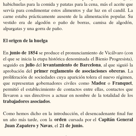
habichuelas para la comida y patatas para la cena, más el aceite que
servía para condimentar estos alimentos y dar luz en el candil. La
carne estaba prácticamente ausente de la alimentación popular. Su
vestido era de algodón o paño de borras, camisa de algodón,
alpargatas y una gorra de paño.
El origen de la huelga
junio de 1854
En
se produce el pronunciamiento de Vicálvaro (con
el que se inicia la etapa histórica denominada el Bienio Progresista),
julio
levantamiento de Barcelona
seguido en
del
, al que siguió la
primer reglamento de asociaciones obreras
aprobación del
. La
proliferación de sociedades cuya aparición tolera el nuevo régimen,
Madoz
Franquet
que representan gobernadores civiles como
o
,
permitió el establecimiento de contactos entre ellas, contactos que
llevaron a sus directivos a actuar en nombre de la totalidad de los
trabajadores asociados
.
Como hemos dicho en la introducción, el desencadenante final fue
orden
Capitán General
un año más tarde, con la
cursada por el
Juan Zapatero y Navas
21 de junio.
, el