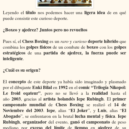
título
ligera idea
Leyendo el
nos podemos hacer una
de en qué
puede consistir este curioso deporte.
¿Boxeo y ajedrez? Juntos pero no revueltos
Chess Boxing
deporte híbrido
Pues sí, el
es un
raro
y
curioso
que
golpes físicos
boxeo
golpes
combina los
de un combate de
con los
estratégicos
partida de ajedrez, la fuerza puede ser
de una
inteligente
.
¿Cuál es su origen?
concepto
El
de este deporte ya había sido imaginado y plasmado
Enki Bilal
1992
comic “Trilogía Nikopol:
por el dibujante
en
en el
Le froid eqateur”
realidad
, pero no se llevó a la
hasta el
2003
artista holandés Iepe Rubingh
primer
año
, gracias al
. El
campeonato mundial
Chess Boxing
14 de
de
se realizó el
Noviembre del 2003
Iepe
El Joker
Luis
El
.
, alias “
”, y
, alias “
Abogado
lucha mental
física
Iepe
”, se enfrentaron en la brutal
y
.
Rubingh
organizador
ganó el campeonato
,
del evento,
de peso
exceso del límite
tiempo
ajedrez
mediano por
de
en
de su