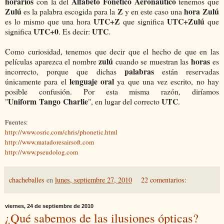
horarios
Alfabeto Fonético Aeronaútico
con la del
tenemos que
Zulú
Z
hora Zulú
es la palabra escogida para la
y en este caso una
UTC+Z
UTC+Zulú
es lo mismo que una hora
que significa
que
UTC+0
UTC
significa
. Es decir:
.
Como curiosidad, tenemos que decir que el hecho de que en las
zulú
horas
películas aparezca el nombre
cuando se muestran las
es
palabras
incorrecto, porque que dichas
están reservadas
lenguaje oral
únicamente para el
ya que una vez escrito, no hay
posible confusión. Por esta misma razón, diríamos
Uniform
Tango
Charlie
UTC
"
", en lugar del correcto
.
Fuentes:
http://www.osric.com/chris/phonetic.html
http://www.matadoresairsoft.com
http://www.pseudolog.com
chacheballes
en
lunes, septiembre 27, 2010
22 comentarios:
viernes, 24 de septiembre de 2010
¿Qué sabemos de las ilusiones ópticas?