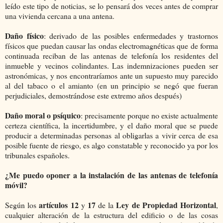
leído este tipo de noticias, se lo pensará dos veces antes de comprar
una vivienda cercana a una antena.
Daño físico
: derivado de las posibles enfermedades y trastornos
físicos que puedan causar las ondas electromagnéticas que de forma
continuada reciban de las antenas de telefonía los residentes del
inmueble y vecinos colindantes. Las indemnizaciones pueden ser
astronómicas, y nos encontraríamos ante un supuesto muy parecido
al del tabaco o el amianto (en un principio se negó que fueran
perjudiciales, demostrándose este extremo años después)
Daño moral o psíquico
: precisamente porque no existe actualmente
certeza científica, la incertidumbre, y el daño moral que se puede
producir a determinadas personas al obligarlas a vivir cerca de esa
posible fuente de riesgo, es algo constatable y reconocido ya por los
tribunales españoles.
¿Me puedo oponer a la instalación de las antenas de telefonía
móvil?
artículos 12
17
Ley de Propiedad Horizontal
Según los
y
de la
,
cualquier alteración de la estructura del edificio o de las cosas