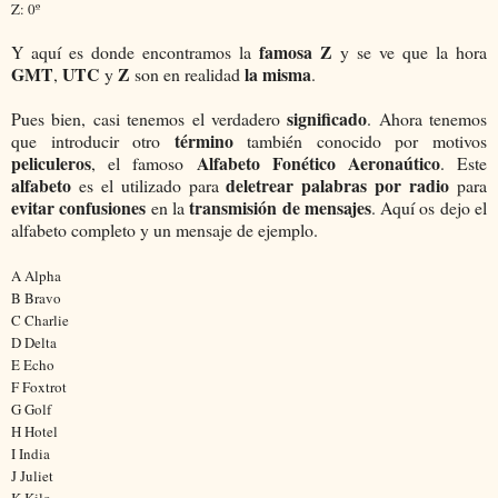
Z: 0º
famosa Z
Y aquí es donde encontramos la
y se ve que la hora
GMT
UTC
Z
la misma
,
y
son en realidad
.
significado
Pues bien, casi tenemos el verdadero
. Ahora tenemos
término
que introducir otro
también conocido por motivos
peliculeros
Alfabeto Fonético Aeronaútico
, el famoso
. Este
alfabeto
deletrear palabras por radio
es el utilizado para
para
evitar confusiones
transmisión de mensajes
en la
. Aquí os dejo el
alfabeto completo y un mensaje de ejemplo.
A
Alpha
B
Bravo
C
Charlie
D
Delta
E
Echo
F
Foxtrot
G
Golf
H
Hotel
I
India
J
Juliet
K
Kilo