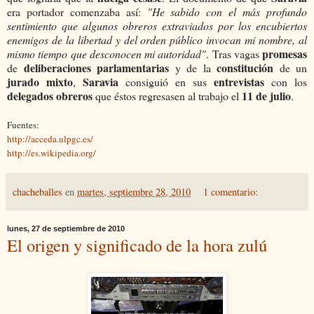
era portador comenzaba así:
"He sabido con el más profundo
sentimiento que algunos obreros extraviados por los encubiertos
enemigos de la libertad y del orden público invocan mi nombre, al
promesas
mismo tiempo que desconocen mi autoridad"
. Tras vagas
deliberaciones parlamentarias
constitución
de
y de la
de un
jurado mixto
Saravia
entrevistas
,
consiguió en sus
con los
delegados obreros
11 de julio
que éstos regresasen al trabajo el
.
Fuentes:
http://acceda.ulpgc.es/
http://es.wikipedia.org/
chacheballes
en
martes, septiembre 28, 2010
1 comentario:
lunes, 27 de septiembre de 2010
El origen y significado de la hora zulú