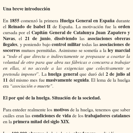
Una breve introducción
1855
Huelga General en España
En
comenzó la primera
durante
Reinado de Isabel II
orden
el
de España. La motivación fue la
Capitán General de Catalunya Juan Zapatero y
cursada por el
Navas
21 de junio
disolviendo
asociaciones obreras
, el
,
las
ilegales
control militar
asociaciones de
, y poniendo bajo
todas las
socorros
ley marcial
mutuos permitidas. Asimismo se sometía a la
a “
todo el que directa o indirectamente se propasase a coartar la
voluntad de otro para que abra sus fábricas o concurra a trabajar
en ellas, si no accede a las exigencias que colectivamente se
huelga general
2 de julio al
pretenda imponer
”. La
que duró del
11
masivamente seguida
del mismo mes fue
. El lema de la huelga
era
“asociación o muerte"
.
El por qué de la huelga. Situación de la sociedad.
motivos
Para enteder realmente los
de la huelga, tenemos que saber
condiciones de vida
trabajadores catalanes
cuáles eran las
de los
primera mitad del siglo XIX
en la
.