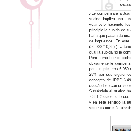
pensan
¿Le compensará a Juan 
sueldo, implica una sub
veámoslo haciendo los 
principio la subida de s
haría que pasara de una 
de impuestos. En este 
(30.000 * 0,28) ), a ten
cual la subida no le com
Pero como hemos dicho, 
obviamente le compensa
por sus primeros 5.050 e
28% por sus siguientes
concepto de IRPF 6.49
quedándose con un sueld
Subiéndole el sueldo ha
7.391,2 euros, o lo que
y
en este sentido la 
veremos con más clarida