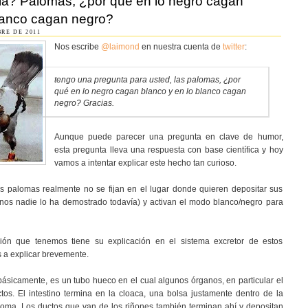
a? Palomas, ¿por qué en lo negro cagan
blanco cagan negro?
RE DE 2011
Nos escribe
@laimond
en nuestra cuenta de
twitter
:
tengo una pregunta para usted, las palomas, ¿por
qué en lo negro cagan blanco y en lo blanco cagan
negro? Gracias.
Aunque puede parecer una pregunta en clave de humor,
esta pregunta lleva una respuesta con base científica y hoy
vamos a intentar explicar este hecho tan curioso.
as palomas realmente no se fijan en el lugar donde quieren depositar sus
nos nadie lo ha demostrado todavía) y activan el modo blanco/negro para
ión que tenemos tiene su explicación en el sistema excretor de estos
a explicar brevemente.
 básicamente, es un tubo hueco en el cual algunos órganos, en particular el
tos. El intestino termina en la cloaca, una bolsa justamente dentro de la
loma. Los ductos que van de los riñones también terminan ahí y depositan