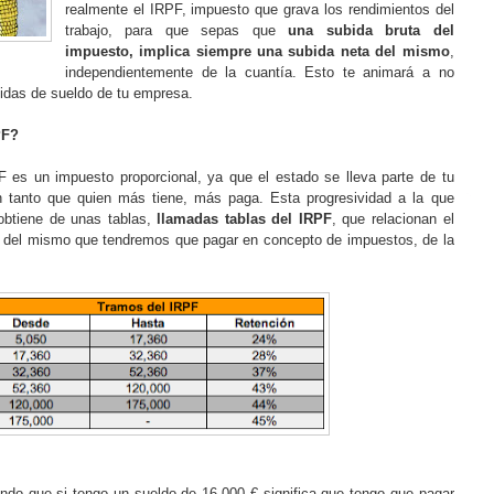
realmente el IRPF, impuesto que grava los rendimientos del
trabajo, para que sepas que
una subida bruta del
impuesto, implica siempre una subida neta del mismo
,
independientemente de la cuantía. Esto te animará a no
das de sueldo de tu empresa.
PF?
es un impuesto proporcional, ya que el estado se lleva parte de tu
n tanto que quien más tiene, más paga. Esta progresividad a la que
obtiene de unas tablas,
llamadas tablas del IRPF
, que relacionan el
e del mismo que tendremos que pagar en concepto de impuestos, de la
do que si tengo un sueldo de 16.000 € significa que tengo que pagar