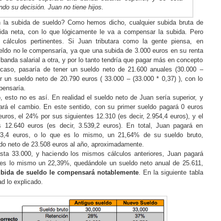
do su decisión. Juan no tiene hijos.
la subida de sueldo? Como hemos dicho, cualquier subida bruta de
ida neta, con lo que lógicamente le va a compensar la subida. Pero
cálculos pertinentes. Si Juan tributara como la gente piensa, en
ueldo no le compensaría, ya que una subida de 3.000 euros en su renta
banda salarial a otra, y por lo tanto tendría que pagar más en concepto
caso, pasaría de tener un sueldo neto de 21.600 anuales (30.000 –
er un sueldo neto de 20.790 euros ( 33.000 – (33.000 * 0,37) ), con lo
pensaría.
esto no es así. En realidad el sueldo neto de Juan sería superior, y
rá el cambio. En este sentido, con su primer sueldo pagará 0 euros
uros, el 24% por sus siguientes 12.310 (es decir, 2.954,4 euros), y el
 12.640 euros (es decir, 3.539,2 euros). En total, Juan pagará en
3,4 euros, o lo que es lo mismo, un 21,64% de su sueldo bruto,
o neto de 23.508 euros al año, aproximadamente.
sta 33.000, y haciendo los mismos cálculos anteriores, Juan pagará
 es lo mismo un 22,39%, quedándole un sueldo neto anual de 25.611,
subida de sueldo le compensará notablemente
. En la siguiente tabla
d lo explicado.