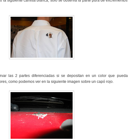
 la siguiente camisa blanca, sólo se observa la parte pura de excrementos
var las 2 partes diferenciadas si se depositan en un color que pueda
riores, como podemos ver en la siguiente imagen sobre un capó rojo.