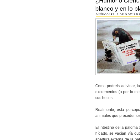
¿Humor o Cienci
blanco y en lo 
MIÉRCOLES, 2 DE NOVIEMB
Como podreis adivinar, l
excrementos (o por lo me
sus heces.
Realmente, esta percepc
animales que procedemos 
El intestino de la paloma
hígado, se vacían vía duc
abertura externa de la pa