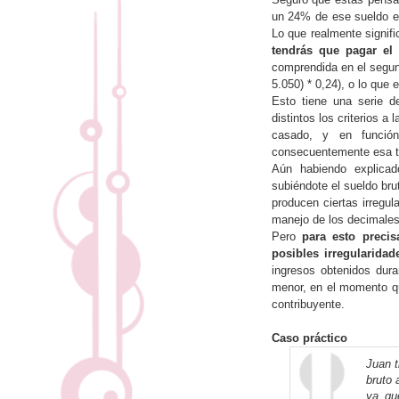
un 24% de ese sueldo e
Lo que realmente signif
tendrás que pagar el
comprendida en el segund
5.050) * 0,24), o lo que
Esto tiene una serie d
distintos los criterios a
casado, y en función
consecuentemente esa ta
Aún habiendo explicad
subiéndote el sueldo bru
producen ciertas irregu
manejo de los decimales 
Pero
para esto precis
posibles irregularidad
ingresos obtenidos dur
menor, en el momento que
contribuyente.
Caso práctico
Juan t
bruto 
ya qu