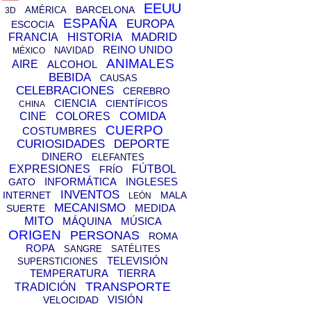
EEUU
BARCELONA
AMÉRICA
3D
ESPAÑA
EUROPA
ESCOCIA
HISTORIA
MADRID
FRANCIA
REINO UNIDO
NAVIDAD
MÉXICO
ANIMALES
AIRE
ALCOHOL
BEBIDA
CAUSAS
CELEBRACIONES
CEREBRO
CIENCIA
CIENTÍFICOS
CHINA
COMIDA
CINE
COLORES
CUERPO
COSTUMBRES
CURIOSIDADES
DEPORTE
DINERO
ELEFANTES
EXPRESIONES
FÚTBOL
FRÍO
INFORMÁTICA
INGLESES
GATO
INVENTOS
INTERNET
MALA
LEÓN
MECANISMO
MEDIDA
SUERTE
MITO
MÁQUINA
MÚSICA
ORIGEN
PERSONAS
ROMA
ROPA
SANGRE
SATÉLITES
TELEVISIÓN
SUPERSTICIONES
TEMPERATURA
TIERRA
TRANSPORTE
TRADICIÓN
VISIÓN
VELOCIDAD