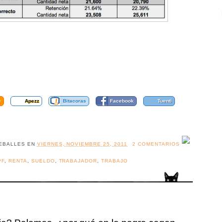
e
Apezz
Bitacoras
Facebook
Tuenti
EBALLES
EN
VIERNES, NOVIEMBRE 25, 2011
2 COMENTARIOS
PF
,
RENTA
,
SUELDO
,
TRABAJADOR
,
TRABAJO