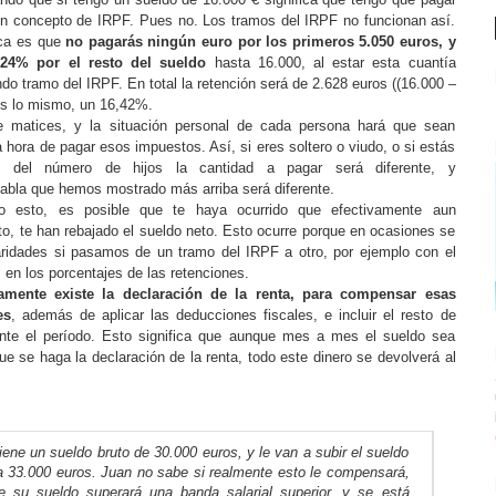
n concepto de IRPF. Pues no. Los tramos del IRPF no funcionan así.
ica es que
no pagarás ningún euro por los primeros 5.050 euros, y
 24% por el resto del sueldo
hasta 16.000, al estar esta cuantía
o tramo del IRPF. En total la retención será de 2.628 euros ((16.000 –
 es lo mismo, un 16,42%.
e matices, y la situación personal de cada persona hará que sean
 la hora de pagar esos impuestos. Así, si eres soltero o viudo, o si estás
 del número de hijos la cantidad a pagar será diferente, y
bla que hemos mostrado más arriba será diferente.
o esto, es posible que te haya ocurrido que efectivamente aun
to, te han rebajado el sueldo neto. Esto ocurre porque en ocasiones se
laridades si pasamos de un tramo del IRPF a otro, por ejemplo con el
en los porcentajes de las retenciones.
amente existe la declaración de la renta, para compensar esas
es
, además de aplicar las deducciones fiscales, e incluir el resto de
ante el período. Esto significa que aunque mes a mes el sueldo sea
 se haga la declaración de la renta, todo este dinero se devolverá al
iene un sueldo bruto de 30.000 euros, y le van a subir el sueldo
a 33.000 euros. Juan no sabe si realmente esto le compensará,
e su sueldo superará una banda salarial superior, y se está