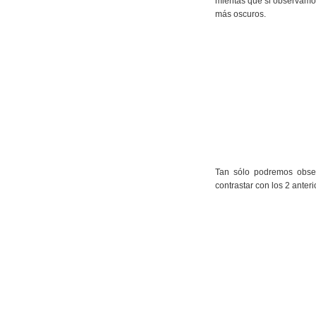
mientas que si observamos
más oscuros.
Tan sólo podremos obser
contrastar con los 2 ante