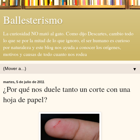
Ballesterismo
La curiosidad NO mató al gato. Como dijo Descartes, cambio todo
lo que se por la mitad de lo que ignoro, el ser humano es curioso
por naturaleza y este blog nos ayuda a conocer los orígenes,
motivos y causas de todo cuanto nos rodea
▼
martes, 5 de julio de 2011
¿Por qué nos duele tanto un corte con una
hoja de papel?