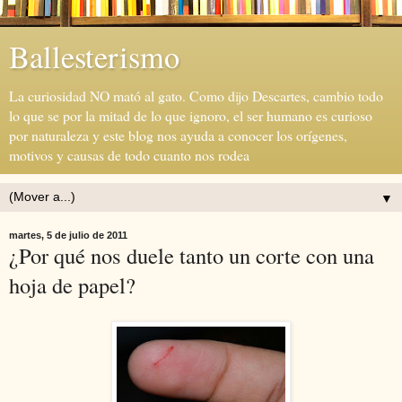
Ballesterismo
La curiosidad NO mató al gato. Como dijo Descartes, cambio todo
lo que se por la mitad de lo que ignoro, el ser humano es curioso
por naturaleza y este blog nos ayuda a conocer los orígenes,
motivos y causas de todo cuanto nos rodea
▼
martes, 5 de julio de 2011
¿Por qué nos duele tanto un corte con una
hoja de papel?