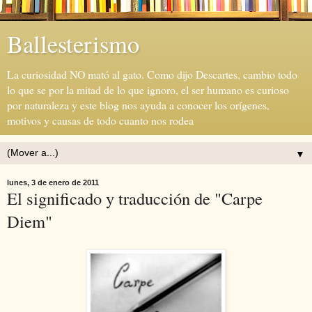
Ballesterismo
La curiosidad NO mató al gato. Como dijo Descartes, cambio todo
lo que se por la mitad de lo que ignoro, el ser humano es curioso
por naturaleza y este blog nos ayuda a conocer los orígenes,
motivos y causas de todo cuanto nos rodea
▼
lunes, 3 de enero de 2011
El significado y traducción de "Carpe
Diem"