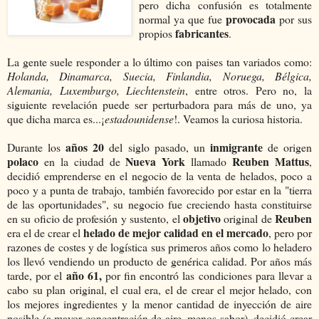
pero dicha confusión es totalmente
provocada
normal ya que fue
por sus
fabricantes
propios
.
La gente suele responder a lo último con paises tan variados como:
Holanda, Dinamarca, Suecia, Finlandia, Noruega, Bélgica,
Alemania, Luxemburgo, Liechtenstein
, entre otros. Pero no, la
siguiente revelación puede ser perturbadora para más de uno, ya
que dicha marca es...¡
estadounidense
!. Veamos la curiosa historia.
años 20
inmigrante
Durante los
del siglo pasado, un
de origen
polaco
Nueva York
Reuben Mattus
en la ciudad de
llamado
,
decidió emprenderse en el negocio de la venta de helados, poco a
poco y a punta de trabajo, también favorecido por estar en la "tierra
de las oportunidades", su negocio fue creciendo hasta constituirse
objetivo
Reuben
en su oficio de profesión y sustento, el
original de
helado de mejor calidad en el mercado
era el de crear el
, pero por
razones de costes y de logística sus primeros años como lo heladero
los llevó vendiendo un producto de genérica calidad. Por años más
año 61,
tarde, por el
por fin encontró las condiciones para llevar a
cabo su plan original, el cual era, el de crear el mejor helado, con
los mejores ingredientes y la menor cantidad de inyección de aire
posible (a mayor concentración de aire, menos sabor), decidió crear