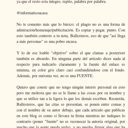
ya que el resto esta íntegro, repito, palabra por palabra.
@informaticoacasa
No te comento más que lo básico: el plagio no es una forma de
admiración/homenaje/publicitación. Es copiar y pegar, punto. Con
esto también contesto a tu nota, Ballesteros, eso de que "así llega
a más personas" es una pobre excusa.
Y lo de ese loable "objetivo" sobre el que clamas a posteriori
también es absurdo. En ninguna parte del artículo dices nada al
respecto para indicarlo claramente y la fuente del enlace es
mínima, en color gris claro casi confundiéndose con el fondo.
Además, por enésmia vez, no es una FUENTE.
Quiero que conste que no tengo ningún interés personal en esto
pero me molesta que no se le llame a las cosas por su nombre y
que se utilice tan a la ligera lo que los demás escriben. Recuerda,
Ballesteros, que las citas se presentan, se ponen entre comas y
con el nombre de su autor debajo, que cada artículo que publicas
en este blog es como si llevara tu firma mientras no indiques lo
contrario (poner "fuente" no es reconocer la autoría original, por
mucho que la gente pueda verlo), y no puedes firmar algo que ha