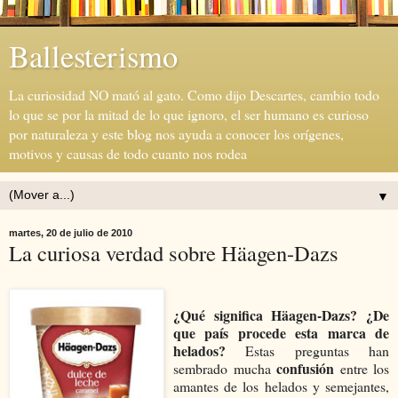
Ballesterismo
La curiosidad NO mató al gato. Como dijo Descartes, cambio todo
lo que se por la mitad de lo que ignoro, el ser humano es curioso
por naturaleza y este blog nos ayuda a conocer los orígenes,
motivos y causas de todo cuanto nos rodea
▼
martes, 20 de julio de 2010
La curiosa verdad sobre Häagen-Dazs
¿Qué significa Häagen-Dazs? ¿De
que país procede esta marca de
helados?
Estas preguntas han
confusión
sembrado mucha
entre los
amantes de los helados y semejantes,