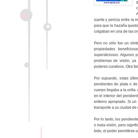
A
suerte y pericia entre la 
para que la hazaña quedara
colgaban en una de las or
Pero no sólo fue un símb
propiedades beneficios
supersticiosos. Algunos 
problemas de visión, ya
poderes curativos. Otra fa
Por supuesto, estas últim
pendientes de plata o de 
cuerpo llegaba a la orilla
en el interior del pendie
entierro apropiado. Si un
transporte a su ciudad de
Por lo tanto, los pendien
o mala visión, pero signi
todo, el poder permitirse 