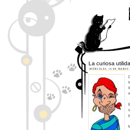
La curiosa utilid
MIÉRCOLES, 16 DE MARZO 
D
l
m
E
s
j
M