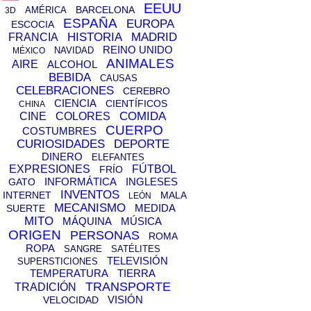
EEUU
BARCELONA
AMÉRICA
3D
ESPAÑA
EUROPA
ESCOCIA
HISTORIA
MADRID
FRANCIA
REINO UNIDO
NAVIDAD
MÉXICO
ANIMALES
AIRE
ALCOHOL
BEBIDA
CAUSAS
CELEBRACIONES
CEREBRO
CIENCIA
CIENTÍFICOS
CHINA
COMIDA
CINE
COLORES
CUERPO
COSTUMBRES
CURIOSIDADES
DEPORTE
DINERO
ELEFANTES
EXPRESIONES
FÚTBOL
FRÍO
INFORMÁTICA
INGLESES
GATO
INVENTOS
INTERNET
MALA
LEÓN
MECANISMO
MEDIDA
SUERTE
MITO
MÁQUINA
MÚSICA
ORIGEN
PERSONAS
ROMA
ROPA
SANGRE
SATÉLITES
TELEVISIÓN
SUPERSTICIONES
TEMPERATURA
TIERRA
TRANSPORTE
TRADICIÓN
VISIÓN
VELOCIDAD