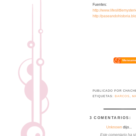
Fuentes:
http://www.lifeslittlemyste
http://paseandohistoria.b
Meneam
PUBLICADO POR
CHACH
ETIQUETAS:
BARCOS
,
M
3 COMENTARIOS:
Unknown
dijo...
Este comentario ha si