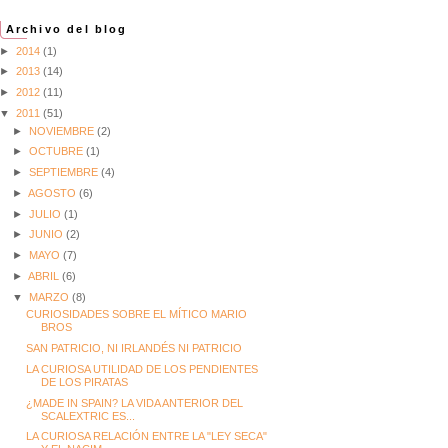
Archivo del blog
►
2014
(1)
►
2013
(14)
►
2012
(11)
▼
2011
(51)
►
NOVIEMBRE
(2)
►
OCTUBRE
(1)
►
SEPTIEMBRE
(4)
►
AGOSTO
(6)
►
JULIO
(1)
►
JUNIO
(2)
►
MAYO
(7)
►
ABRIL
(6)
▼
MARZO
(8)
CURIOSIDADES SOBRE EL MÍTICO MARIO
BROS
SAN PATRICIO, NI IRLANDÉS NI PATRICIO
LA CURIOSA UTILIDAD DE LOS PENDIENTES
DE LOS PIRATAS
¿MADE IN SPAIN? LA VIDA ANTERIOR DEL
SCALEXTRIC ES...
LA CURIOSA RELACIÓN ENTRE LA "LEY SECA"