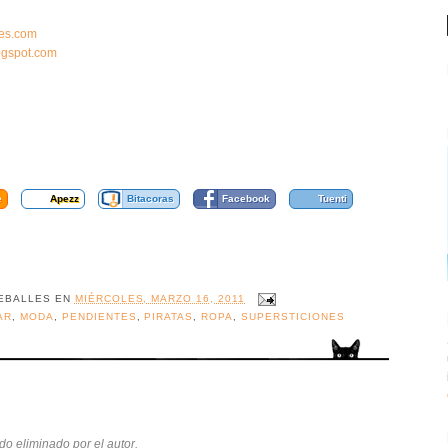
ries.com
logspot.com
e
Apezz
Bitacoras
Facebook
Tuenti
EBALLES
EN
MIÉRCOLES, MARZO 16, 2011
AR
,
MODA
,
PENDIENTES
,
PIRATAS
,
ROPA
,
SUPERSTICIONES
do eliminado por el autor.