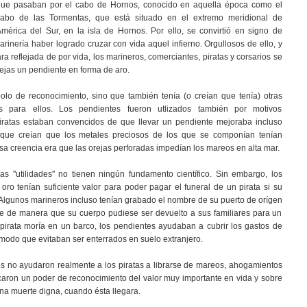
que pasaban por el cabo de Hornos, conocido en aquella época como el
cabo de las Tormentas, que está situado en el extremo meridional de
mérica del Sur, en la isla de Hornos. Por ello, se convirtió en signo de
marinería haber logrado cruzar con vida aquel infierno. Orgullosos de ello, y
 reflejada de por vida, los marineros, comerciantes, piratas y corsarios se
ejas un pendiente en forma de aro.
olo de reconocimiento, sino que también tenía (o creían que tenía) otras
as para ellos. Los pendientes fueron utlizados también por motivos
piratas estaban convencidos de que llevar un pendiente mejoraba incluso
 que creían que los metales preciosos de los que se componían tenían
lsa creencia era que las orejas perforadas impedían los mareos en alta mar.
as "utilidades" no tienen ningún fundamento científico. Sin embargo, los
oro tenían suficiente valor para poder pagar el funeral de un pirata si su
. Algunos marineros incluso tenían grabado el nombre de su puerto de orígen
nte de manera que su cuerpo pudiese ser devuelto a sus familiares para un
 pirata moría en un barco, los pendientes ayudaban a cubrir los gastos de
 modo que evitaban ser enterrados en suelo extranjero.
tes no ayudaron realmente a los piratas a librarse de mareos, ahogamientos
ficaron un poder de reconocimiento del valor muy importante en vida y sobre
una muerte digna, cuando ésta llegara.