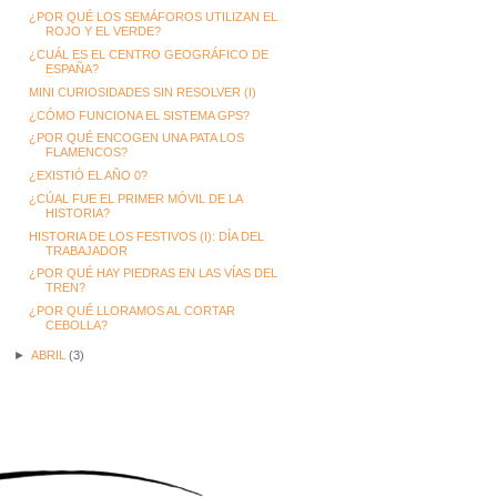
¿POR QUÉ LOS SEMÁFOROS UTILIZAN EL
ROJO Y EL VERDE?
¿CUÁL ES EL CENTRO GEOGRÁFICO DE
ESPAÑA?
MINI CURIOSIDADES SIN RESOLVER (I)
¿CÓMO FUNCIONA EL SISTEMA GPS?
¿POR QUÉ ENCOGEN UNA PATA LOS
FLAMENCOS?
¿EXISTIÓ EL AÑO 0?
¿CÚAL FUE EL PRIMER MÓVIL DE LA
HISTORIA?
HISTORIA DE LOS FESTIVOS (I): DÍA DEL
TRABAJADOR
¿POR QUÉ HAY PIEDRAS EN LAS VÍAS DEL
TREN?
¿POR QUÉ LLORAMOS AL CORTAR
CEBOLLA?
►
ABRIL
(3)