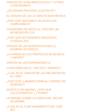
ORIGEN DE LA PALABRA GOOGLE Y OTRAS
CURIOSIDADES
¿DE DÓNDE PROCEDE LA LETRA "Ñ"?
EL ORIGEN DE LAS 12 UVAS EN NOCHEVIEJA
¿POR QUÉ SOPLAMOS VELAS EN LOS
CUMPLEAÑOS?
CAZADORES DE MITOS (I): FROTAR LAS
MONEDAS EN LOS ...
¿POR QUÉ NO PODEMOS HACERNOS
COSQUILLAS?
ORIGEN DE LAS SUPERSTICIONES (I):
ROMPER UN ESPEJO...
¿LA VISIÓN DE LOS PERROS ES EN BLANCO
Y NEGRO?
ORIGEN DE LAS EXPRESIONES (I)
COINCIDENCIAS (I): LINCOLN Y KENNEDY
¿CUÁL ES EL ORIGEN DE LAS PALOMITAS EN
EL CINE?
¿POR QUÉ LLAMAMOS SPAM AL CORREO NO
DESEADO?
ATLÉTICO DE MADRID, ¿POR QUÉ
COLCHONEROS? ¿Y PUPAS?
LA VERDAD SOBRE LA CANICA DEL VECINO
DE ARRIBA
¿CUAL ES EL FUNCIONAMIENTO DEL CINE
3D?