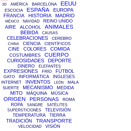
EEUU
BARCELONA
AMÉRICA
3D
ESPAÑA
EUROPA
ESCOCIA
HISTORIA
MADRID
FRANCIA
REINO UNIDO
NAVIDAD
MÉXICO
ANIMALES
AIRE
ALCOHOL
BEBIDA
CAUSAS
CELEBRACIONES
CEREBRO
CIENCIA
CIENTÍFICOS
CHINA
COMIDA
CINE
COLORES
CUERPO
COSTUMBRES
CURIOSIDADES
DEPORTE
DINERO
ELEFANTES
EXPRESIONES
FÚTBOL
FRÍO
INFORMÁTICA
INGLESES
GATO
INVENTOS
INTERNET
MALA
LEÓN
MECANISMO
MEDIDA
SUERTE
MITO
MÁQUINA
MÚSICA
ORIGEN
PERSONAS
ROMA
ROPA
SANGRE
SATÉLITES
TELEVISIÓN
SUPERSTICIONES
TEMPERATURA
TIERRA
TRANSPORTE
TRADICIÓN
VISIÓN
VELOCIDAD