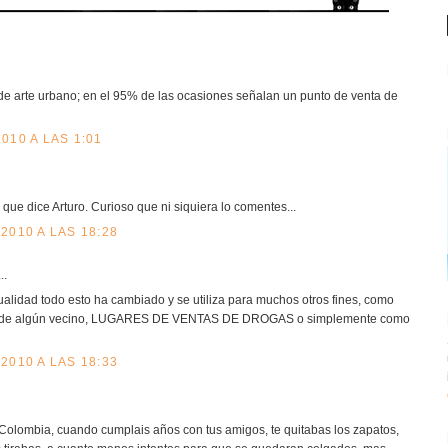
de arte urbano; en el 95% de las ocasiones señalan un punto de venta de
010 A LAS 1:01
que dice Arturo. Curioso que ni siquiera lo comentes...
2010 A LAS 18:28
..
ualidad todo esto ha cambiado y se utiliza para muchos otros fines, como
os de algún vecino, LUGARES DE VENTAS DE DROGAS o simplemente como
2010 A LAS 18:33
Colombia, cuando cumplais años con tus amigos, te quitabas los zapatos,