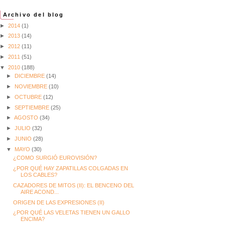
Archivo del blog
►
2014
(1)
►
2013
(14)
►
2012
(11)
►
2011
(51)
▼
2010
(188)
►
DICIEMBRE
(14)
►
NOVIEMBRE
(10)
►
OCTUBRE
(12)
►
SEPTIEMBRE
(25)
►
AGOSTO
(34)
►
JULIO
(32)
►
JUNIO
(28)
▼
MAYO
(30)
¿COMO SURGIÓ EUROVISIÓN?
¿POR QUÉ HAY ZAPATILLAS COLGADAS EN
LOS CABLES?
CAZADORES DE MITOS (II): EL BENCENO DEL
AIRE ACOND...
ORIGEN DE LAS EXPRESIONES (II)
¿POR QUÉ LAS VELETAS TIENEN UN GALLO
ENCIMA?