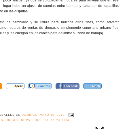
poco "éticos", ya que se colocaban en lugares para advertir que en ese
lugar hubo un ajuste de cuentas entre bandas y cada par de zapatillas
o en las disputas.
sto ha cambiado y se utiliza para muchos otros fines, como advertir
cino, lugares de ventas de drogas o simplemente como arte urbano (los
illas y las cuelgan en los cables para delimitar su zona de trabajo).
e
Apezz
Bitacoras
Facebook
Tuenti
EBALLES
EN
DOMINGO, MAYO 30, 2010
ES
,
ORIGEN
,
ROPA
,
SHOEFITI
,
ZAPATILLAS