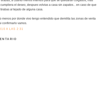
s tirabas, a cuanto menos intentos para que se quedaran colgados, mas
 cumpliera el deseo, despues volvias a casa sin zapatos... en caso de que
 tirabas al tejado de alguna casa.
lo menos por donde vivo tengo entendido que demilita las zonas de venta
i confirmarlo vamos.
10 A LAS 2:31
ENTARIO