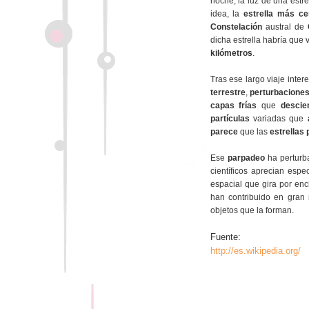
noche, la luz de una estr
idea, la
estrella más c
Constelación
austral de
dicha estrella habría que 
kilómetros
.
Tras ese largo viaje intere
terrestre
,
perturbacione
capas frías
que
descie
partículas
variadas que
parece
que las
estrellas
Ese
parpadeo
ha perturb
científicos aprecian espe
espacial que gira por enc
han contribuido en gran
objetos que la forman.
Fuente:
http://es.wikipedia.org/