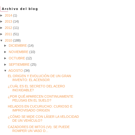
Archivo del blog
►
2014
(1)
►
2013
(14)
►
2012
(11)
►
2011
(51)
▼
2010
(188)
►
DICIEMBRE
(14)
►
NOVIEMBRE
(10)
►
OCTUBRE
(12)
►
SEPTIEMBRE
(25)
▼
AGOSTO
(34)
EL ORIGEN Y EVOLUCIÓN DE UN GRAN
INVENTO: EL ACENSOR
¿CUÁL ES EL SECRETO DEL ACERO
INOXIDABLE?
¿POR QUÉ APARECEN CONTINUAMENTE
PELUSAS EN EL SUELO?
HELADOS EN CUCURUCHO: CURIOSO E
IMPROVISADO ORIGEN
¿CÓMO SE MIDE CON LÁSER LA VELOCIDAD
DE UN VEHÍCULO?
CAZADORES DE MITOS (VI): SE PUEDE
ROMPER UN VASO D...