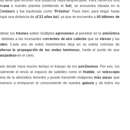
ella tiene que recorrer una distancia nada despreciable. Para hacernos una
ercana
a nuestro planeta (omitiendo el
Sol
), se encuentra situada en la
Centauro
y fue bautizada como "
Próxima
". Pues bien, para llegar hasta
viajar una distancia de
¡4'22 años luz!
, ya que se encuentra a
40 billones de
stelar, los
fotones
sufren múltiples
agresiones
al penetrar en la
atmósfera
s
debidas a las incesantes
corrientes de aire caliente
que se
elevan
y las
nden
. Cada uno de estos movimientos deja en su estela colonias de
alteran la propagación de las ondas luminosa
s, hasta el punto de que
 parpadean
en el cielo.
ado desde hace mucho tiempo el trabajo de los
astrónomos
. Por eso, los
cialmente el envío al espacio de satélites como el
Hubble
, un
telescopio
ima de la atmósfera terrestre y puede transmitir imágenes
más puras
que
 manera a enriquecer el conocimiento de nuestra
galaxia
y de todos los