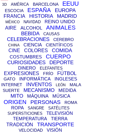
EEUU
BARCELONA
AMÉRICA
3D
ESPAÑA
EUROPA
ESCOCIA
HISTORIA
MADRID
FRANCIA
REINO UNIDO
NAVIDAD
MÉXICO
ANIMALES
AIRE
ALCOHOL
BEBIDA
CAUSAS
CELEBRACIONES
CEREBRO
CIENCIA
CIENTÍFICOS
CHINA
COMIDA
CINE
COLORES
CUERPO
COSTUMBRES
CURIOSIDADES
DEPORTE
DINERO
ELEFANTES
EXPRESIONES
FÚTBOL
FRÍO
INFORMÁTICA
INGLESES
GATO
INVENTOS
INTERNET
MALA
LEÓN
MECANISMO
MEDIDA
SUERTE
MITO
MÁQUINA
MÚSICA
ORIGEN
PERSONAS
ROMA
ROPA
SANGRE
SATÉLITES
TELEVISIÓN
SUPERSTICIONES
TEMPERATURA
TIERRA
TRANSPORTE
TRADICIÓN
VISIÓN
VELOCIDAD