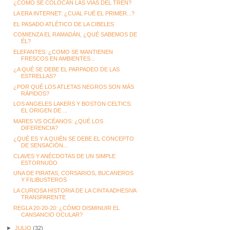
¿CÓMO SE COLOCAN LAS VÍAS DEL TREN?
LA ERA INTERNET: ¿CUAL FUÉ EL PRIMER...?
EL PASADO ATLÉTICO DE LA CIBELES
COMIENZA EL RAMADÁN, ¿QUÉ SABEMOS DE
ÉL?
ELEFANTES: ¿COMO SE MANTIENEN
FRESCOS EN AMBIENTES...
¿A QUÉ SE DEBE EL PARPADEO DE LAS
ESTRELLAS?
¿POR QUÉ LOS ATLETAS NEGROS SON MÁS
RÁPIDOS?
LOS ANGELES LAKERS Y BOSTON CELTICS:
EL ORIGEN DE ...
MARES VS OCÉANOS: ¿QUÉ LOS
DIFERENCIA?
¿QUÉ ES Y A QUIÉN SE DEBE EL CONCEPTO
DE SENSACIÓN...
CLAVES Y ANÉCDOTAS DE UN SIMPLE
ESTORNUDO
UNA DE PIRATAS, CORSARIOS, BUCANEROS
Y FILIBUSTEROS
LA CURIOSA HISTORIA DE LA CINTA ADHESIVA
TRANSPARENTE
REGLA 20-20-20: ¿CÓMO DISMINUIR EL
CANSANCIO OCULAR?
►
JULIO
(32)