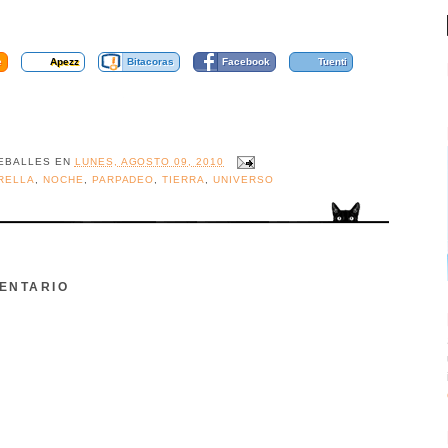
e
Apezz
Bitacoras
Facebook
Tuenti
EBALLES
EN
LUNES, AGOSTO 09, 2010
RELLA
,
NOCHE
,
PARPADEO
,
TIERRA
,
UNIVERSO
ENTARIO