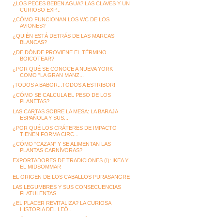
¿LOS PECES BEBEN AGUA? LAS CLAVES Y UN
CURIOSO EXP...
¿CÓMO FUNCIONAN LOS WC DE LOS
AVIONES?
¿QUIÉN ESTÁ DETRÁS DE LAS MARCAS
BLANCAS?
¿DE DÓNDE PROVIENE EL TÉRMINO
BOICOTEAR?
¿POR QUÉ SE CONOCE A NUEVA YORK
COMO "LA GRAN MANZ...
¡TODOS A BABOR...TODOS A ESTRIBOR!
¿CÓMO SE CALCULA EL PESO DE LOS
PLANETAS?
LAS CARTAS SOBRE LA MESA: LA BARAJA
ESPAÑOLA Y SUS...
¿POR QUÉ LOS CRÁTERES DE IMPACTO
TIENEN FORMA CIRC...
¿CÓMO "CAZAN" Y SE ALIMENTAN LAS
PLANTAS CARNÍVORAS?
EXPORTADORES DE TRADICIONES (I): IKEA Y
EL MIDSOMMAR
EL ORIGEN DE LOS CABALLOS PURASANGRE
LAS LEGUMBRES Y SUS CONSECUENCIAS
FLATULENTAS
¿EL PLACER REVITALIZA? LA CURIOSA
HISTORIA DEL LEÓ...