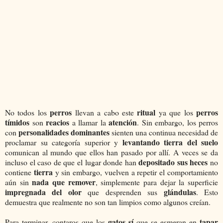
perros
ritual
perros
No todos los
llevan a cabo este
ya que los
tímidos
reacios
atención
son
a llamar la
. Sin embargo, los perros
personalidades dominantes
con
sienten una continua necesidad de
levantando tierra del suelo
proclamar su categoría superior y
comunican al mundo que ellos han pasado por allí. A veces se da
depositado sus heces
incluso el caso de que el lugar donde han
no
tierra
contiene
y sin embargo, vuelven a repetir el comportamiento
nada que remover
aún sin
, simplemente para dejar la superficie
impregnada del olor
glándulas
que desprenden sus
. Esto
demuestra que realmente no son tan limpios como algunos creían.
gatos sí
tapar
Para terminar, contaros que los
que se esmeran en