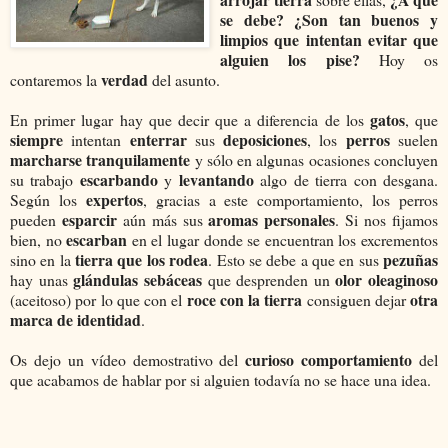
se debe?
¿Son tan buenos y
limpios que intentan evitar que
alguien los pise?
Hoy os
verdad
contaremos la
del asunto.
gatos
En primer lugar hay que decir que a diferencia de los
, que
siempre
enterrar
deposiciones
perros
intentan
sus
, los
suelen
marcharse tranquilamente
y sólo en algunas ocasiones concluyen
escarbando
levantando
su trabajo
y
algo de tierra con desgana.
expertos
Según los
, gracias a este comportamiento, los perros
esparcir
aromas personales
pueden
aún más sus
. Si nos fijamos
escarban
bien, no
en el lugar donde se encuentran los excrementos
tierra que los rodea
pezuñas
sino en la
. Esto se debe a que en sus
glándulas sebáceas
olor oleaginoso
hay unas
que desprenden un
roce con la tierra
otra
(aceitoso) por lo que con el
consiguen dejar
marca de identidad
.
curioso comportamiento
Os dejo un vídeo demostrativo del
del
que acabamos de hablar por si alguien todavía no se hace una idea.