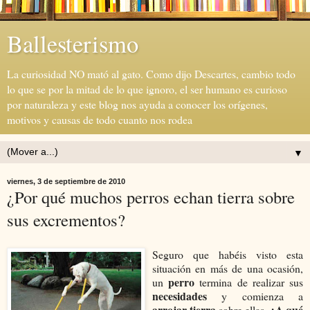
Ballesterismo
La curiosidad NO mató al gato. Como dijo Descartes, cambio todo
lo que se por la mitad de lo que ignoro, el ser humano es curioso
por naturaleza y este blog nos ayuda a conocer los orígenes,
motivos y causas de todo cuanto nos rodea
▼
viernes, 3 de septiembre de 2010
¿Por qué muchos perros echan tierra sobre
sus excrementos?
Seguro que habéis visto esta
situación en más de una ocasión,
perro
un
termina de realizar sus
necesidades
y comienza a
arrojar tierra
¿A qué
sobre ellas,