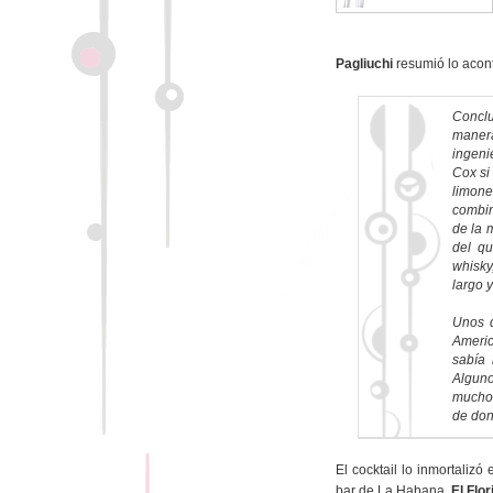
Pagliuchi
resumió lo acont
Conclu
manera
ingeni
Cox si 
limone
combin
de la 
del q
whisky
largo y
Unos d
Americ
sabía 
Alguno
mucho 
de don
El cocktail lo inmortalizó 
bar de La Habana,
El Flor