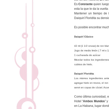
Es
Constante
quien luego
esta la que le da la vuelta
Mantener un tiempo de ba
Daiquirí Floridita su densi
Es posible encontrar mucha
Daiquirí Clásico
42 ml (1 1/2 onzas) de ron bla
Jugo de medio limón ( 7 ml o 1
1 cucharada de azúcar
Mezclar todos los ingrediente
cubitos de hielo.
Daiquirí Floridita
Los mismos ingredientes ante
agregar hielo en trozos, el r
servir en copas de cóctel. Aco
Como última curiosidad, 
Hotel “
Ambos Mundos
” y
en La Habana, lugar donde