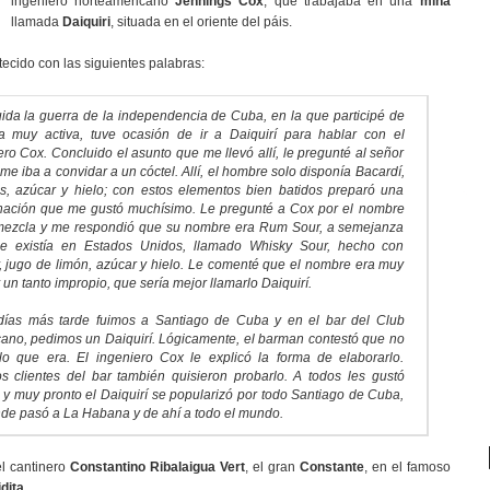
ingeniero norteamericano
Jennings Cox
, que trabajaba en una
mina
llamada
Daiquiri
, situada en el oriente del páis.
ecido con las siguientes palabras:
ida la guerra de la independencia de Cuba, en la que participé de
 muy activa, tuve ocasión de ir a Daiquirí para hablar con el
ero Cox. Concluido el asunto que me llevó allí, le pregunté al señor
me iba a convidar a un cóctel. Allí, el hombre solo disponía Bacardí,
s, azúcar y hielo; con estos elementos bien batidos preparó una
ación que me gustó muchísimo. Le pregunté a Cox por el nombre
mezcla y me respondió que su nombre era Rum Sour, a semejanza
ue existía en Estados Unidos, llamado Whisky Sour, hecho con
, jugo de limón, azúcar y hielo. Le comenté que el nombre era muy
 un tanto impropio, que sería mejor llamarlo Daiquirí.
ías más tarde fuimos a Santiago de Cuba y en el bar del Club
ano, pedimos un Daiquirí. Lógicamente, el barman contestó que no
lo que era. El ingeniero Cox le explicó la forma de elaborarlo.
s clientes del bar también quisieron probarlo. A todos les gustó
y muy pronto el Daiquirí se popularizó por todo Santiago de Cuba,
de pasó a La Habana y de ahí a todo el mundo.
el cantinero
Constantino Ribalaigua Vert
, el gran
Constante
, en el famoso
idita
.