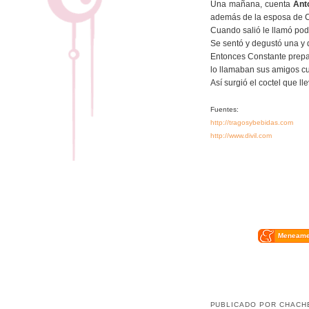
Una mañana, cuenta
Ant
además de la esposa de Con
Cuando salió le llamó pod
Se sentó y degustó una y di
Entonces Constante preparó
lo llamaban sus amigos c
Así surgió el coctel que l
Fuentes:
http://tragosybebidas.com
http://www.divil.com
Meneam
PUBLICADO POR
CHACH