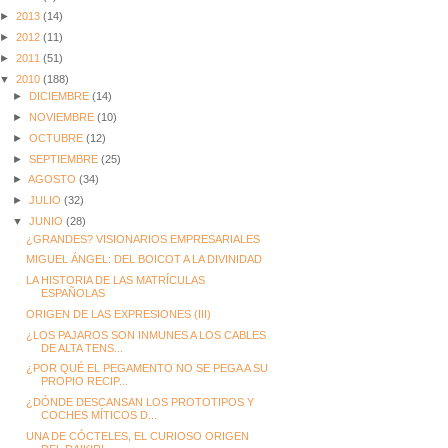
►
2013
(14)
►
2012
(11)
►
2011
(51)
▼
2010
(188)
►
DICIEMBRE
(14)
►
NOVIEMBRE
(10)
►
OCTUBRE
(12)
►
SEPTIEMBRE
(25)
►
AGOSTO
(34)
►
JULIO
(32)
▼
JUNIO
(28)
¿GRANDES? VISIONARIOS EMPRESARIALES
MIGUEL ÁNGEL: DEL BOICOT A LA DIVINIDAD
LA HISTORIA DE LAS MATRÍCULAS
ESPAÑOLAS
ORIGEN DE LAS EXPRESIONES (III)
¿LOS PAJAROS SON INMUNES A LOS CABLES
DE ALTA TENS...
¿POR QUÉ EL PEGAMENTO NO SE PEGA A SU
PROPIO RECIP...
¿DÓNDE DESCANSAN LOS PROTOTIPOS Y
COCHES MÍTICOS D...
UNA DE CÓCTELES, EL CURIOSO ORIGEN