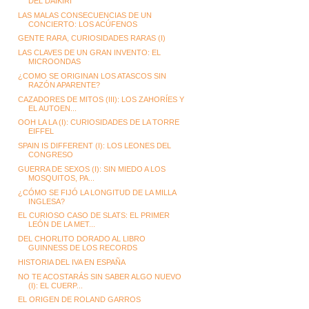
DEL DAIKIRI
LAS MALAS CONSECUENCIAS DE UN
CONCIERTO: LOS ACÚFENOS
GENTE RARA, CURIOSIDADES RARAS (I)
LAS CLAVES DE UN GRAN INVENTO: EL
MICROONDAS
¿COMO SE ORIGINAN LOS ATASCOS SIN
RAZÓN APARENTE?
CAZADORES DE MITOS (III): LOS ZAHORÍES Y
EL AUTOEN...
OOH LA LA (I): CURIOSIDADES DE LA TORRE
EIFFEL
SPAIN IS DIFFERENT (I): LOS LEONES DEL
CONGRESO
GUERRA DE SEXOS (I): SIN MIEDO A LOS
MOSQUITOS, PA...
¿CÓMO SE FIJÓ LA LONGITUD DE LA MILLA
INGLESA?
EL CURIOSO CASO DE SLATS: EL PRIMER
LEÓN DE LA MET...
DEL CHORLITO DORADO AL LIBRO
GUINNESS DE LOS RECORDS
HISTORIA DEL IVA EN ESPAÑA
NO TE ACOSTARÁS SIN SABER ALGO NUEVO
(I): EL CUERP...
EL ORIGEN DE ROLAND GARROS