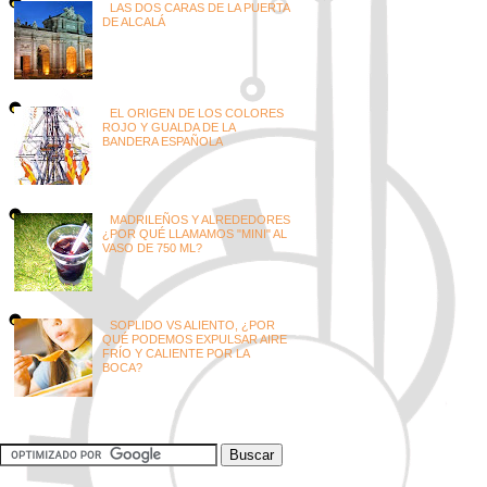
LAS DOS CARAS DE LA PUERTA
DE ALCALÁ
EL ORIGEN DE LOS COLORES
ROJO Y GUALDA DE LA
BANDERA ESPAÑOLA
MADRILEÑOS Y ALREDEDORES
¿POR QUÉ LLAMAMOS "MINI" AL
VASO DE 750 ML?
SOPLIDO VS ALIENTO, ¿POR
QUÉ PODEMOS EXPULSAR AIRE
FRÍO Y CALIENTE POR LA
BOCA?