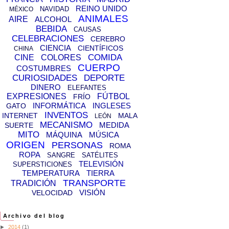
REINO UNIDO
NAVIDAD
MÉXICO
ANIMALES
AIRE
ALCOHOL
BEBIDA
CAUSAS
CELEBRACIONES
CEREBRO
CIENCIA
CIENTÍFICOS
CHINA
COMIDA
CINE
COLORES
CUERPO
COSTUMBRES
CURIOSIDADES
DEPORTE
DINERO
ELEFANTES
EXPRESIONES
FÚTBOL
FRÍO
INFORMÁTICA
INGLESES
GATO
INVENTOS
INTERNET
MALA
LEÓN
MECANISMO
MEDIDA
SUERTE
MITO
MÁQUINA
MÚSICA
ORIGEN
PERSONAS
ROMA
ROPA
SANGRE
SATÉLITES
TELEVISIÓN
SUPERSTICIONES
TEMPERATURA
TIERRA
TRANSPORTE
TRADICIÓN
VISIÓN
VELOCIDAD
Archivo del blog
►
2014
(1)