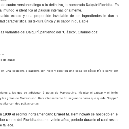
 de cuatro versiones llega a la definitiva, la nombrada
Daiquirí Floridita
. Es
 al mundo, e identifica al Daiquirí internacionalmente.
tido exacto y una proporción inviolable de los ingredientes le dan al
dad característica, su textura única y su sabor inigualable.
s variantes del Daiquirí, partiendo del "Clásico". Citamos dos:
nco
/4 de onza)
s en una coctelera o batidora con hielo y colar en una copa de cóctel fría o servir con
riores a los que se adicionan 5 gotas de Marrasquino. Mezclar el azúcar y el limón,
on y las gotas de Marrasquino. Batir intensamente 30 segundos hasta que quede "frappé",
mpañar con dos pajitas cortas.
en
1939
el escritor norteamericano
Ernest M. Hemingway
se hospedó en el
 fue cliente del
Floridita
durante veinte años, período durante el cual reside
 fallece.