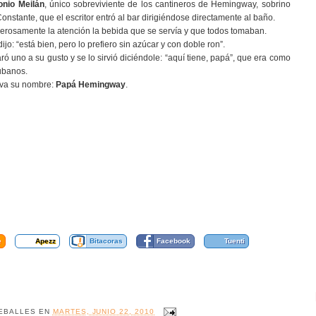
onio Meilán
, único sobreviviente de los cantineros de Hemingway, sobrino
stante, que el escritor entró al bar dirigiéndose directamente al baño.
erosamente la atención la bebida que se servía y que todos tomaban.
jo: “está bien, pero lo prefiero sin azúcar y con doble ron”.
 uno a su gusto y se lo sirvió diciéndole: “aquí tiene, papá”, que era como
ubanos.
leva su nombre:
Papá Hemingway
.
e
Apezz
Bitacoras
Facebook
Tuenti
EBALLES
EN
MARTES, JUNIO 22, 2010