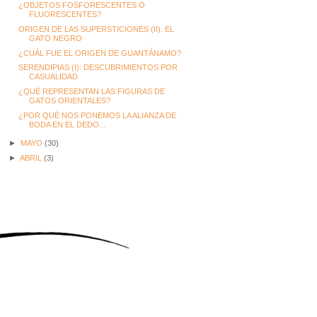
¿OBJETOS FOSFORESCENTES O
FLUORESCENTES?
ORIGEN DE LAS SUPERSTICIONES (II): EL
GATO NEGRO
¿CUÁL FUE EL ORIGEN DE GUANTÁNAMO?
SERENDIPIAS (I): DESCUBRIMIENTOS POR
CASUALIDAD
¿QUÉ REPRESENTAN LAS FIGURAS DE
GATOS ORIENTALES?
¿POR QUÉ NOS PONEMOS LA ALIANZA DE
BODA EN EL DEDO...
►
MAYO
(30)
►
ABRIL
(3)