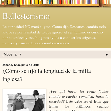
Ballesterismo
La curiosidad NO mató al gato. Como dijo Descartes, cambio todo
lo que se por la mitad de lo que ignoro, el ser humano es curioso
por naturaleza y este blog nos ayuda a conocer los orígenes,
motivos y causas de todo cuanto nos rodea
▼
sábado, 12 de junio de 2010
¿Cómo se fijó la longitud de la milla
inglesa?
¿Por qué hacer las cosas fáciles
cuando se pueden complicar hasta la
saciedad?
Este debe ser el lema que
tenían los británicos cuando
decidieron establecer la longitud de su