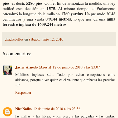
pies
5280 pies
, es decir,
. Con el fin de armonizar la medida, una ley
1575
ratificó esta decisión en
. Al mismo tiempo, el Parlamento
1760 yardas
oficializó la longitud de la milla en
. Un pie mide 30'48
0'9144 metros
milla
centimetros y una yarda
, lo que nos da una
terrestre inglesa de 1609,244 metros
.
chacheballes
en
sábado, junio 12, 2010
6 comentarios:
Javier Arnedo (Aresti)
12 de junio de 2010 a las 23:07
Malditos ingleses xd... Todo por evitar escopetazos entre
aldeanos, porque a ver quien es el valiente que rehacía las parcelas
=P
Responder
NicoNaiko
12 de junio de 2010 a las 23:56
las millas y las libras, y los pies, y las pulgadas y las pintas,