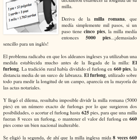
milla.
milla romana
Deriva de la
, que
medía simplemente mil pasos, si un
cinco pies
paso tiene
, la milla medía
5000 pies
entonces
...¡demasiado
sencillo para un inglés!
El problema radicaba en que los aldeanos ingleses ya utilizaban una
El
medida establecida mucho antes de la llegada de la milla:
furlong
660 pies
. La tradición rural había dividido el furlong en
, la
El furlong
distancia media de un surco de labranza.
, utilizado sobre
todo para medir la longitud de un campo, aparecía en la mayoría de
las actas notariales.
Y llegó el dilema, resultaba imposible dividr la milla romana (5000
pies) en un número exacto de furlongs por lo que surgieron dos
625
posibilidades, o acortar el furlong hasta
pies, para que una milla
660
fueran 8 veces un furlong, o mantener el valor del furlong en
pies como un bien nacional inalterable.
8 veces 660
Se eligió la segunda, de ahí que la milla inglesa mida