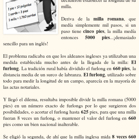
milla.
milla romana
Deriva de la
, que
medía simplemente mil pasos, si un
cinco pies
paso tiene
, la milla medía
5000 pies
entonces
...¡demasiado
sencillo para un inglés!
El problema radicaba en que los aldeanos ingleses ya utilizaban una
El
medida establecida mucho antes de la llegada de la milla:
furlong
660 pies
. La tradición rural había dividido el furlong en
, la
El furlong
distancia media de un surco de labranza.
, utilizado sobre
todo para medir la longitud de un campo, aparecía en la mayoría de
las actas notariales.
Y llegó el dilema, resultaba imposible dividr la milla romana (5000
pies) en un número exacto de furlongs por lo que surgieron dos
625
posibilidades, o acortar el furlong hasta
pies, para que una milla
660
fueran 8 veces un furlong, o mantener el valor del furlong en
pies como un bien nacional inalterable.
8 veces 660
Se eligió la segunda, de ahí que la milla inglesa mida