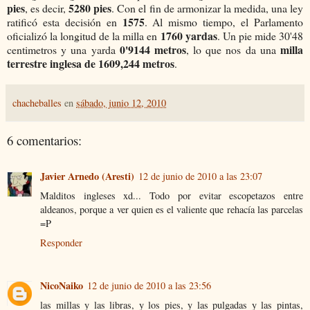
pies
5280 pies
, es decir,
. Con el fin de armonizar la medida, una ley
1575
ratificó esta decisión en
. Al mismo tiempo, el Parlamento
1760 yardas
oficializó la longitud de la milla en
. Un pie mide 30'48
0'9144 metros
milla
centimetros y una yarda
, lo que nos da una
terrestre inglesa de 1609,244 metros
.
chacheballes
en
sábado, junio 12, 2010
6 comentarios:
Javier Arnedo (Aresti)
12 de junio de 2010 a las 23:07
Malditos ingleses xd... Todo por evitar escopetazos entre
aldeanos, porque a ver quien es el valiente que rehacía las parcelas
=P
Responder
NicoNaiko
12 de junio de 2010 a las 23:56
las millas y las libras, y los pies, y las pulgadas y las pintas,