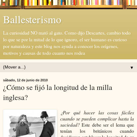
Ballesterismo
La curiosidad NO mató al gato. Como dijo Descartes, cambio todo
lo que se por la mitad de lo que ignoro, el ser humano es curioso
por naturaleza y este blog nos ayuda a conocer los orígenes,
motivos y causas de todo cuanto nos rodea
▼
sábado, 12 de junio de 2010
¿Cómo se fijó la longitud de la milla
inglesa?
¿Por qué hacer las cosas fáciles
cuando se pueden complicar hasta la
saciedad?
Este debe ser el lema que
tenían los británicos cuando
decidieron establecer la longitud de su